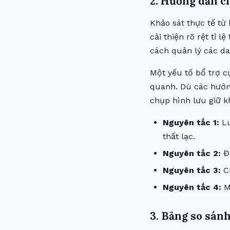
2. Hướng dẫn ch
Khảo sát thực tế từ 
cải thiện rõ rệt tỉ 
cách quản lý các da
Một yếu tố bổ trợ c
quanh. Dù các hướng
chụp hình lưu giữ k
Nguyên tắc 1:
Lu
thất lạc.
Nguyên tắc 2:
Đổ
Nguyên tắc 3:
Ch
Nguyên tắc 4:
Mu
3. Bảng so sánh