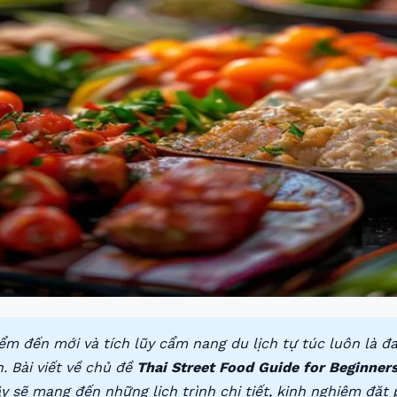
ểm đến mới và tích lũy cẩm nang du lịch tự túc luôn là 
. Bài viết về chủ đề
Thai Street Food Guide for Beginner
y sẽ mang đến những lịch trình chi tiết, kinh nghiệm đặt 