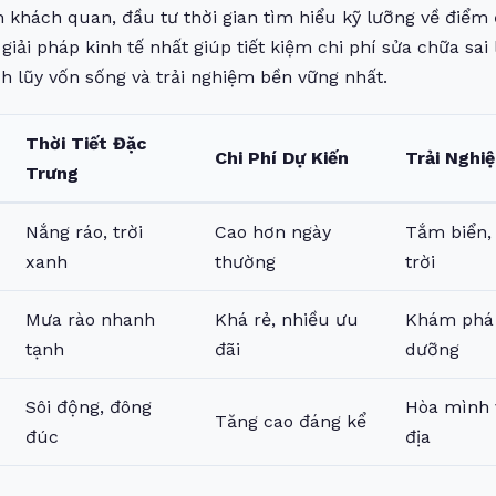
 khách quan, đầu tư thời gian tìm hiểu kỹ lưỡng về điểm
giải pháp kinh tế nhất giúp tiết kiệm chi phí sửa chữa sa
ch lũy vốn sống và trải nghiệm bền vững nhất.
Thời Tiết Đặc
Chi Phí Dự Kiến
Trải Nghi
Trưng
Nắng ráo, trời
Cao hơn ngày
Tắm biển,
xanh
thường
trời
Mưa rào nhanh
Khá rẻ, nhiều ưu
Khám phá 
tạnh
đãi
dưỡng
Sôi động, đông
Hòa mình 
Tăng cao đáng kể
đúc
địa