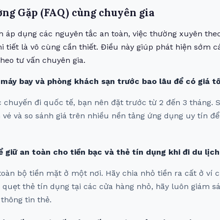
ờng Gặp (FAQ) cùng chuyên gia
h áp dụng các nguyên tắc an toàn, việc thường xuyên theo
i tiết là vô cùng cần thiết. Điều này giúp phát hiện sớm c
theo tư vấn chuyên gia.
é máy bay và phòng khách sạn trước bao lâu để có giá t
ác chuyến đi quốc tế, bạn nên đặt trước từ 2 đến 3 tháng.
 vé và so sánh giá trên nhiều nền tảng ứng dụng uy tín đ
 giữ an toàn cho tiền bạc và thẻ tín dụng khi đi du lịc
toàn bộ tiền mặt ở một nơi. Hãy chia nhỏ tiền ra cất ở ví c
i quẹt thẻ tín dụng tại các cửa hàng nhỏ, hãy luôn giám s
thông tin thẻ.