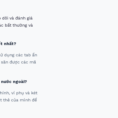
 dõi và đánh giá
ác bất thường và
ốt nhất?
 Sử dụng các tab ẩn
ể săn được các mã
h nước ngoài?
hính, ví phụ và két
át thẻ của mình để