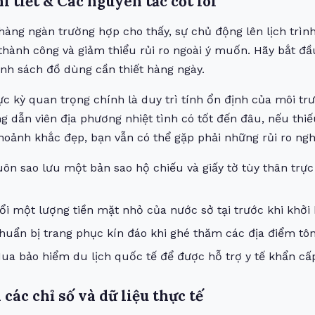
i tiết & Các nguyên tắc cốt lõi
hàng ngàn trường hợp cho thấy, sự chủ động lên lịch trình 
lệ thành công và giảm thiểu rủi ro ngoài ý muốn. Hãy bắt đầ
nh sách đồ dùng cần thiết hàng ngày.
ực kỳ quan trọng chính là duy trì tính ổn định của môi t
 dẫn viên địa phương nhiệt tình có tốt đến đâu, nếu thi
hoảnh khắc đẹp, bạn vẫn có thể gặp phải những rủi ro ng
ôn sao lưu một bản sao hộ chiếu và giấy tờ tùy thân trự
i một lượng tiền mặt nhỏ của nước sở tại trước khi khởi
uẩn bị trang phục kín đáo khi ghé thăm các địa điểm tôn
a bảo hiểm du lịch quốc tế để được hỗ trợ y tế khẩn cấp 
 các chỉ số và dữ liệu thực tế