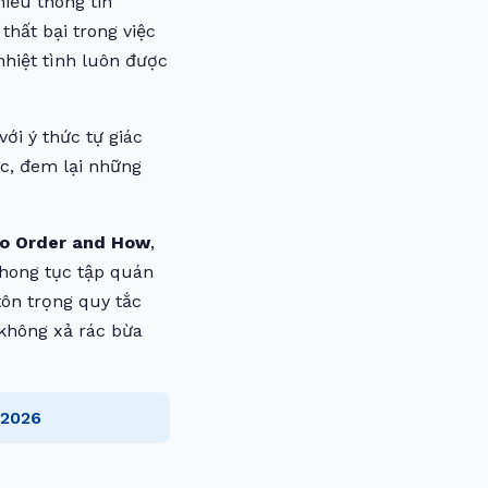
iếu thông tin
hất bại trong việc
nhiệt tình luôn được
ới ý thức tự giác
ắc, đem lại những
.
to Order and How
,
phong tục tập quán
tôn trọng quy tắc
 không xả rác bừa
 2026