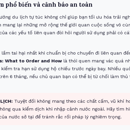
ầm phổ biến và cảnh báo an toàn
hướng du lịch tự túc không chỉ giúp bạn tối ưu hóa trải 
 mang lại những mở rộng thế giới quan cuộc sống vô cùng
của các yếu tố liên quan đòi hỏi người sử dụng phải có cá
 lầm tai hại nhất khi chuẩn bị cho chuyến đi liên quan đ
rs: What to Order and How
là thói quen mang vác quá nh
 kiểm tra hạn sử dụng hộ chiếu trước ngày bay. Nhiều qu
trên 6 tháng, nếu chủ quan bạn có thể bị từ chối làm thủ 
LỊCH:
Tuyệt đối không mang theo các chất cấm, vũ khí ho
hông qua kiểm dịch khi nhập cảnh nước ngoài. Hãy tìm h
ủa nước sở tại để tránh rắc rối pháp lý nghiêm trọng.