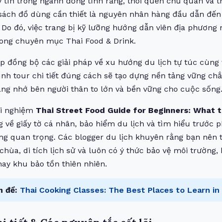
 tín trong ngành đồng tình rằng, thói quen chủ quan và th
ách đồ dùng cần thiết là nguyên nhân hàng đầu dẫn đến t
. Do đó, việc trang bị kỹ lưỡng hướng dẫn viên địa phương 
trong chuyên mục
Thai Food & Drink
.
ợp đồng bộ các giải pháp về xu hướng du lịch tự túc cùng v
trình tour chi tiết đúng cách sẽ tạo dựng nền tảng vững ch
ng nhớ bên người thân to lớn và bền vững cho cuộc sống
ải nghiệm
Thai Street Food Guide for Beginners: What 
g về giấy tờ cá nhân, bảo hiểm du lịch và tìm hiểu trước 
ng quan trọng. Các blogger du lịch khuyên rằng bạn nên 
chùa, di tích lịch sử và luôn có ý thức bảo vệ môi trường,
 hay khu bảo tồn thiên nhiên.
 đề:
Thai Cooking Classes: The Best Places to Learn in