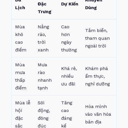
Đặc
Dự Kiến
Lịch
Dùng
Trưng
Mùa
Nắng
Cao
Tắm biển,
khô
ráo,
hơn
tham quan
cao
trời
ngày
ngoài trời
điểm
xanh
thường
Mùa
Mưa
Khá rẻ,
Khám phá
mưa
rào
nhiều
ẩm thực,
thấp
nhanh
ưu đãi
nghỉ dưỡng
điểm
tạnh
Mùa lễ
Sôi
Tăng
Hòa mình
hội
động,
cao
vào văn hóa
đặc
đông
đáng
bản địa
sắc
đúc
kể