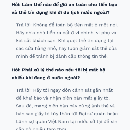
Hỏi: Làm thế nào để giữ an toàn cho tiền bạc
và thẻ tín dụng khi đi du lịch nước ngoài?
Trả lời: Không để toàn bộ tiền mặt ở một nơi.
Hãy chia nhỏ tiền ra cất ở ví chính, ví phụ và
két sắt khách sạn. Khi quẹt thẻ tín dụng tại
các cửa hàng nhỏ, hãy luôn giám sát thẻ của
mình để tránh bị đánh cắp thông tin thẻ.
Hỏi: Phải xử lý thế nào nếu tôi bị mất hộ
chiếu khi đang ở nước ngoài?
Trả lời: Hãy tới ngay đồn cảnh sát gần nhất
để khai báo và nhận biên bản mất giấy tờ.
Sau đó, mang biên bản này cùng ảnh thẻ và
bản sao giấy tờ tùy thân tới Đại sứ quán hoặc
Lãnh sự quán Việt Nam tại nước sở tại để xin
cấp hộ chiếu tạm thời.