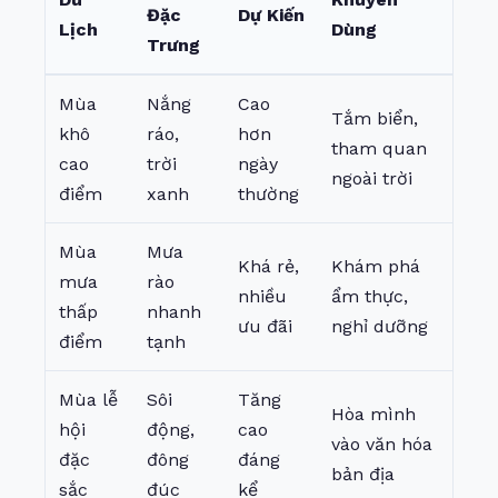
Đặc
Dự Kiến
Lịch
Dùng
Trưng
Mùa
Nắng
Cao
Tắm biển,
khô
ráo,
hơn
tham quan
cao
trời
ngày
ngoài trời
điểm
xanh
thường
Mùa
Mưa
Khá rẻ,
Khám phá
mưa
rào
nhiều
ẩm thực,
thấp
nhanh
ưu đãi
nghỉ dưỡng
điểm
tạnh
Mùa lễ
Sôi
Tăng
Hòa mình
hội
động,
cao
vào văn hóa
đặc
đông
đáng
bản địa
sắc
đúc
kể